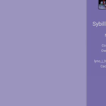
Sybi
Co
Ow
lyno_|
Cac